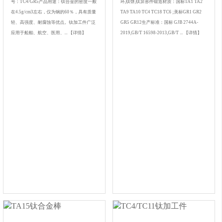
号：TC4/GR5产品用途：钛合金的密度一般
环,钛饼,钛异形件锻造材质：国标TA1 TA2
在4.5g/cm3左右，仅为钢的60％，具有质量
TA9 TA10 TC4 TC18 TC6 ;美标GR1 GR2
轻、高强度、耐腐蚀等优点。钛加工件广泛
GR5 GR12生产标准：国标 GJB 2744A-
应用于船舶、航空、医用、...
【详情】
2019,GB/T 16598-2013,GB/T ...
【详情】