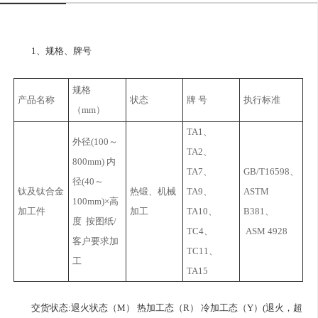
1、规格、牌号
规格
产品名称
状态
牌 号
执行标准
（mm）
TA1、
外径(100～
TA2、
800mm) 内
TA7、
GB/T16598、
径(40～
钛及钛合金
热锻、机械
TA9、
ASTM
100mm)×高
加工件
加工
TA10、
B381、
度 按图纸/
TC4、
ASM 4928
客户要求加
TC11、
工
TA15
交货状态:退火状态（M） 热加工态（R） 冷加工态（Y）(退火，超