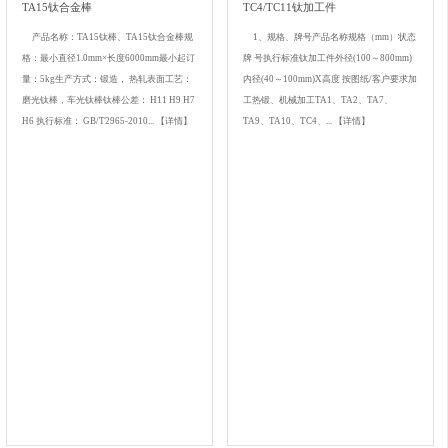
TA15钛合金棒
TC4/TC11钛加工件
产品名称：TA15钛棒、TA15钛合金棒规
1、规格、牌号产品名称规格（mm）状态
格：最小直径1.0mm×长度6000mm最小起订
牌 号执行标准钛加工件外径(100～800mm)
量：5kg生产方式：锻造， 热轧表面工艺：
内径(40～100mm)Χ高度 按图纸/客户要求加
磨光钛棒，车光钛棒钛棒公差： H11 H9 H7
工热锻、机械加工TA1、TA2、TA7、
H6 执行标准： GB/T2965-2010...
【详情】
TA9、TA10、TC4、...
【详情】