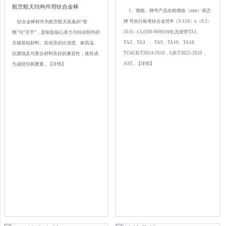
航空航天结构件用钛合金棒
1、规格、牌号产品名称规格（mm）状态
牌 号执行标准钛合金管Ф（3-159）x（0.2-
钛合金棒材作为航空航天装备的“骨
10.0）x L(500-9000)冷轧无缝管TA1、
骼”与“关节”，是制造核心承力与转动部件的
TA2、TA3、、TA9、TA10、TA18、
关键基础材料。其优异的比强度、耐高温、
TC4GB/T3624-2010，GB/T3625-2010，
抗腐蚀及与复合材料良好的兼容性，使其成
AST...
【详情】
为减轻结构重量...
【详情】