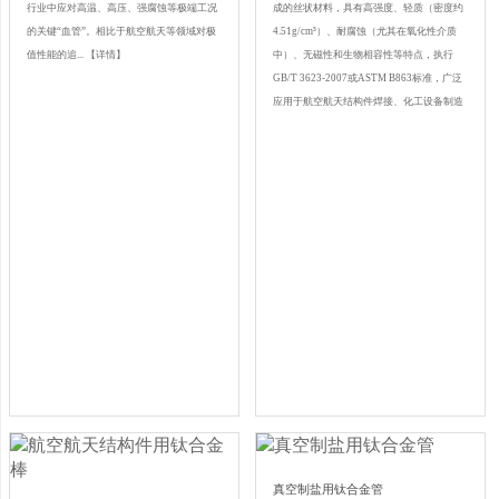
行业中应对高温、高压、强腐蚀等极端工况
成的丝状材料，具有高强度、轻质（密度约
的关键“血管”。相比于航空航天等领域对极
4.51g/cm³）、耐腐蚀（尤其在氧化性介质
值性能的追...
【详情】
中）、无磁性和生物相容性等特点‌，执行
GB/T 3623-2007或ASTM B863标准‌，广泛
应用于航空航天结构件焊接‌、化工设备制造‌
及医疗植入物加工‌等领域。...
【详情】
真空制盐用钛合金管