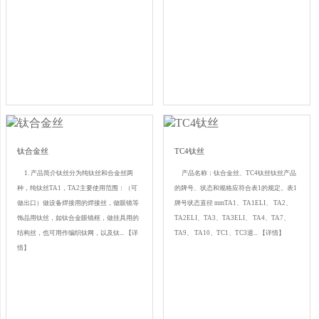
钛合金丝
TC4钛丝
1. 产品简介钛丝分为纯钛丝和合金丝两
产品名称：钛合金丝、TC4钛丝钛丝产品
种，纯钛丝TA1，TA2主要使用范围：（可
的牌号、状态和规格应符合表1的规定。表1
做出口）做设备焊接用的焊接丝，做眼镜等
牌号状态直径 mmTA1、TA1ELI、 TA2、
饰品用钛丝，如钛合金眼镜框，做挂具用的
TA2ELI、TA3、TA3ELI、 TA4、TA7、
结构丝，也可用作编织钛网，以及钛...
【详
TA9、 TA10、TC1、TC3退...
【详情】
情】