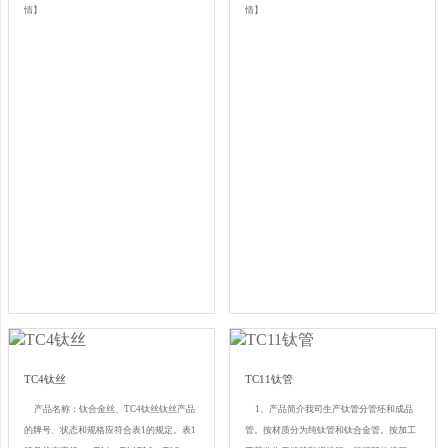
情】
情】
TC4钛丝
TC11钛管
产品名称：钛合金丝、TC4钛丝钛丝产品
1、产品简介我司生产钛管分管坯和成品
的牌号、状态和规格应符合表1的规定。表1
管。按材质分为纯钛管和钛合金管。按加工