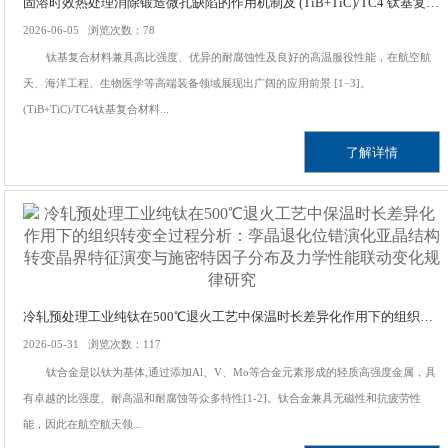
固溶时效热处理消除锻造微孔缺陷的作用机制及 (TiB+TiC)/TC4 钛基复合材料强韧化研究：基于基体组织重构与相界面演变的性能调控技术
2026-06-05 浏览次数：78
钛基复合材料兼具高比强度、优异的耐腐蚀性及良好的高温服役性能，在航空航
天、海洋工程、生物医学等高端装备领域展现出广阔的应用前景 [1−3]。
(TiB+TiC)/TC4钛基复合材料...
了解详情
冷轧预处理工业纯钛在500℃退火工艺中保温时长差异化作用下的组织转变全过程分析：孪晶退化位错演化亚晶结构转变晶界特征演变与施密特因子分布及力学性能联动变化规律研究
2026-05-31 浏览次数：117
钛合金是以钛为基体,通过添加Al、V、Mo等合金元素形成的轻质高强度金属，具
有卓越的比强度、耐高温和耐腐蚀等众多特性[1-2]。钛合金兼具无磁性和抗疲劳性
能，因此在航空航天领...