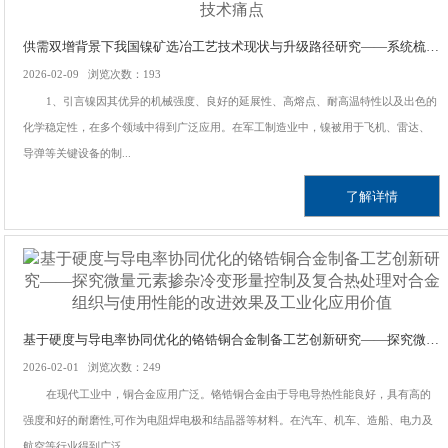
供需双增背景下我国镍矿选冶工艺技术现状与升级路径研究——系统梳理硫化铜镍矿混合/优先/阶段磨浮等浮选工艺，红土镍矿高压酸浸/还原焙烧氨浸/RKEF等冶炼工艺及技术痛点
2026-02-09 浏览次数：193
1、引言镍因其优异的机械强度、良好的延展性、高熔点、耐高温特性以及出色的
化学稳定性，在多个领域中得到广泛应用。在军工制造业中，镍被用于飞机、雷达、
导弹等关键设备的制...
了解详情
基于硬度与导电率协同优化的铬锆铜合金制备工艺创新研究——探究微量元素掺杂冷变形量控制及复合热处理对合金组织与使用性能的改进效果及工业化应用价值
2026-02-01 浏览次数：249
在现代工业中，铜合金应用广泛。铬锆铜合金由于导电导热性能良好，具有高的
强度和好的耐磨性,可作为电阻焊电极和结晶器等材料。在汽车、机车、造船、电力及
航空等行业得到广泛...