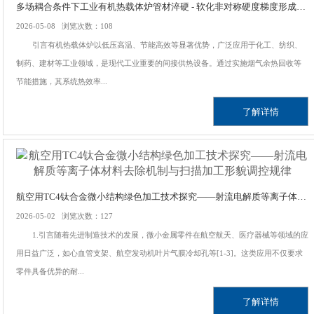
多场耦合条件下工业有机热载体炉管材淬硬 - 软化非对称硬度梯度形成机理及热疲劳裂纹定向扩展规律研究
2026-05-08 浏览次数：108
引言有机热载体炉以低压高温、节能高效等显著优势，广泛应用于化工、纺织、
制药、建材等工业领域，是现代工业重要的间接供热设备。通过实施烟气余热回收等
节能措施，其系统热效率...
了解详情
航空用TC4钛合金微小结构绿色加工技术探究——射流电解质等离子体材料去除机制与扫描加工形貌调控规律
2026-05-02 浏览次数：127
1.引言随着先进制造技术的发展，微小金属零件在航空航天、医疗器械等领域的应
用日益广泛，如心血管支架、航空发动机叶片气膜冷却孔等[1-3]。这类应用不仅要求
零件具备优异的耐...
了解详情