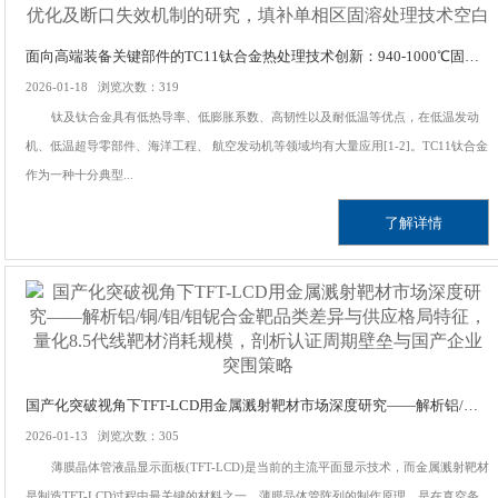
面向高端装备关键部件的TC11钛合金热处理技术创新：940-1000℃固溶+560℃时效工艺对合金微观组织、拉伸性能优化及断口失效机制的研究，填补单相区固溶处理技术空白
2026-01-18 浏览次数：319
钛及钛合金具有低热导率、低膨胀系数、高韧性以及耐低温等优点，在低温发动
机、低温超导零部件、海洋工程、 航空发动机等领域均有大量应用[1-2]。TC11钛合金
作为一种十分典型...
了解详情
国产化突破视角下TFT-LCD用金属溅射靶材市场深度研究——解析铝/铜/钼/钼铌合金靶品类差异与供应格局特征，量化8.5代线靶材消耗规模，剖析认证周期壁垒与国产企业突围策略
2026-01-13 浏览次数：305
薄膜晶体管液晶显示面板(TFT-LCD)是当前的主流平面显示技术，而金属溅射靶材
是制造TFT-LCD过程中最关键的材料之一。薄膜晶体管阵列的制作原理，是在真空条