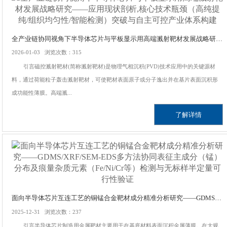
全产业链协同视角下半导体芯片与平板显示用高端溅射靶材发展战略研究——应用现状剖析,核心技术瓶颈（高纯提纯/组织均匀性/智能检测）突破与自主可控产业体系构建
2026-01-03 浏览次数：315
引言磁控溅射靶材(简称溅射靶材)是物理气相沉积(PVD)技术应用中的关键源材
料，通过荷能粒子轰击溅射靶材，可使靶材表面原子或分子逸出并在基片表面沉积形
成功能性薄膜。高端溅...
了解详情
面向半导体芯片互连工艺的铜锰合金靶材成分精准分析研究——GDMS/XRF/SEM-EDS多方法协同表征主成分（锰）分布及痕量杂质元素（Fe/Ni/Cr等）检测与无标样半定量可行性验证
2025-12-31 浏览次数：237
引言半导体芯片制造用金属靶材主要用于在基底材料表面沉积金属薄膜。在大规