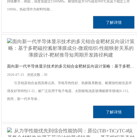
持续攀升，例如，强度需超过1500MPa、耐蚀性提升50%或在900℃高温下稳定工作
1000h。热处理作为材料性能...
了解详情
面向新一代半导体显示技术的多元钼合金靶材反向设计策略：基于多靶磁控溅射薄膜成分-微观组织-性能映射关系的薄膜设计-靶材推导短周期开发路径构建
2026-07-15 浏览次数：30
引言钼及钼合金因其熔点高、导电导热性好、热膨胀系数低、耐腐蚀性能佳及环
境友好等特性[1-5]，被广泛应用于电子电器、太阳能电池及玻璃镀膜等领域[6-11]。
然而，新一代半导体...
了解详情