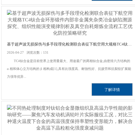
基于超声波无损探伤与多手段理化检测联合表征下航空用大规格TC4钛合金环形锻件内部非金属夹杂类冶金缺陷溯源探究、组织性能演变规律剖析及真空自耗熔炼全流程工艺优化防控策略研究
2026-04-27 浏览次数：131
TC4钛合金是目前世界上使用量最大、用途最广的两相钛合金,由密排六方结构的
α 相和体心立方结构的 β 相构成[1],具有比强度高、耐蚀性好、抗疲劳和抗裂纹扩展能
力强等优异...
了解详情