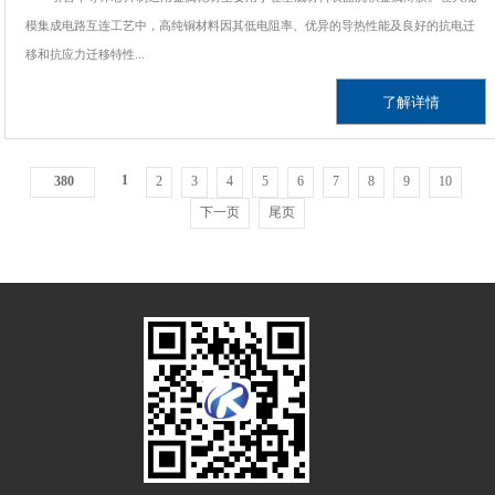
模集成电路互连工艺中，高纯铜材料因其低电阻率、优异的导热性能及良好的抗电迁
移和抗应力迁移特性...
了解详情
1
380
2
3
4
5
6
7
8
9
10
下一页
尾页