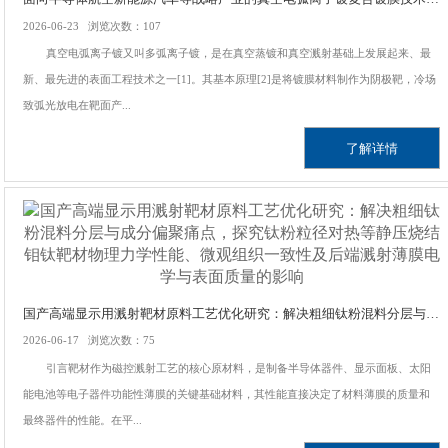
2026-06-23 浏览次数：107
真空电弧离子镀又叫多弧离子镀，是在真空蒸镀和真空溅射基础上发展起来、最
新、最先进的表面工程技术之一[1]。其基本原理[2]是将镀膜材料制作为阴极靶，冷场
致弧光放电在靶面产...
了解详情
国产高端显示用溅射靶材原料工艺优化研究：解决粗细钛粉混料分层与成分偏聚痛点，探究钛粉粒径对热等静压烧结钼钛靶材物理力学性能、微观组织一致性及后端溅射薄膜电学与表面质量的影响
2026-06-17 浏览次数：75
引言靶材作为磁控溅射工艺的核心原材料，是制备半导体器件、显示面板、太阳
能电池等电子器件功能性薄膜的关键基础材料，其性能直接决定了材料薄膜的质量和
最终器件的性能。在平...