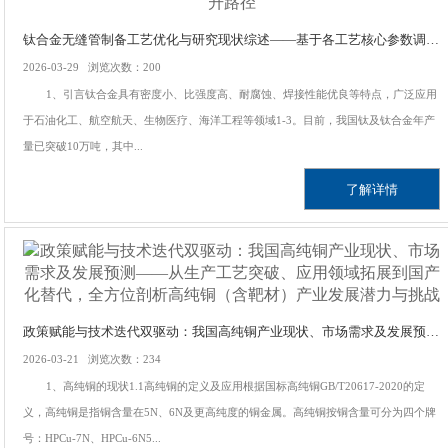
钛合金无缝管制备工艺优化与研究现状综述——基于各工艺核心参数调控，探讨表面质量、尺寸精度及力学性能的提升路径
2026-03-29 浏览次数：200
1、引言钛合金具有密度小、比强度高、耐腐蚀、焊接性能优良等特点，广泛应用
于石油化工、航空航天、生物医疗、海洋工程等领域1-3。目前，我国钛及钛合金年产
量已突破10万吨，其中...
了解详情
政策赋能与技术迭代双驱动：我国高纯铜产业现状、市场需求及发展预测——从生产工艺突破、应用领域拓展到国产化替代，全方位剖析高纯铜（含靶材）产业发展潜力与挑战
2026-03-21 浏览次数：234
1、高纯铜的现状1.1高纯铜的定义及应用根据国标高纯铜GB/T20617-2020的定
义，高纯铜是指铜含量在5N、6N及更高纯度的铜金属。高纯铜按铜含量可分为四个牌
号：HPCu-7N、HPCu-6N5...