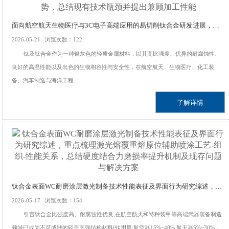
面向航空航天生物医疗与3C电子高端应用的易切削钛合金研发进展，针对钛合金难切削加工成本高精密成型性差等行业痛点，梳理多元合金化与可逆热氢处理技术的改性优势，总结现有技术瓶颈并提出兼顾加工性能
2026-05-21 浏览次数：122
钛及钛合金作为一种银灰色的轻质金属材料，以其高比强度、优异的耐腐蚀性、
良好的高温性能以及出色的生物相容性与安全性，在航空航天、生物医疗、化工装
备、汽车制造与海洋工程...
了解详情
钛合金表面WC耐磨涂层激光制备技术性能表征及界面行为研究综述，重点梳理激光熔覆重熔原位辅助喷涂工艺-组织-性能关系，总结硬度结合力磨损率提升机制及现存问题与解决方案
2026-05-17 浏览次数：154
引言钛合金比强度高、耐腐蚀性优良,在航空航天和特种装甲等高端武器装备制造
领域已成为不可或缺的轻质高强结构材料(钛用量:航空器15%~40%,航天器5%~30%，