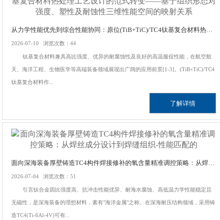
从力学性能优先到综合性能协同：原位(TiB+TiC)/TC4钛基复合材料热处理工艺设计的范式转变——基于组织形态对强度、塑性及耐蚀性三维性能空间的映射关系
2026-07-10 浏览次数：44
钛基复合材料兼具高比强度、优异的耐腐蚀性及良好的高温服役性能，在航空航
天、海洋工程、生物医学等高端装备领域展现出广阔的应用前景[1-3]。(TiB+TiC)/TC4
钛基复合材料作...
了解详情
面向深海装备厚壁铸造TC4构件焊接修补的氧含量精准调控策略：从焊丝成分设计到焊缝组织-性能匹配的"强度-韧性"协同优化路径探索
2026-07-04 浏览次数：51
引言钛合金因比强度高、抗冲击性能优异、耐海水腐蚀、高低温力学性能稳定且
无磁性，是深海装备的理想材料，素有"海洋金属"之称。在深海耐压结构领域，采用铸
造TC4(Ti-6Al-4V)可有...