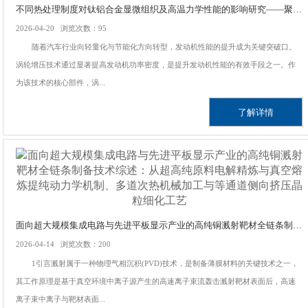
不同热处理制度对钛铝合金显微组织及高温力学性能的影响研究——聚焦汽车发动机涡轮叶片实际服役工况，对比三种退火温度下合金的高温强度保持率塑性变形能力，解决合金高温下晶粒粗化强度衰减问题
2026-04-20 浏览次数：95
随着汽车行业向轻量化与节能化方向转型，发动机性能的提升成为关键突破口。
涡轮增压技术通过显著提高发动机功率密度，是提升发动机性能的有效手段之一。作
为该技术的核心部件，涡...
了解详情
面向超大规模集成电路与先进平板显示产业的高纯铜溅射靶材全链条制备技术综述：从超高纯原料电解精炼与真空熔炼提纯动力学机制、多道次热机械加工与等通道侧向挤压晶粒细化工艺
2026-04-14 浏览次数：200
1引言溅射属于一种物理气相沉积(PVD)技术，是制备薄膜材料的关键技术之一，
其工作原理是基于真空环境中离子源产生的高速离子束流轰击溅射靶材表面后，高速
离子束中离子与靶材表面...