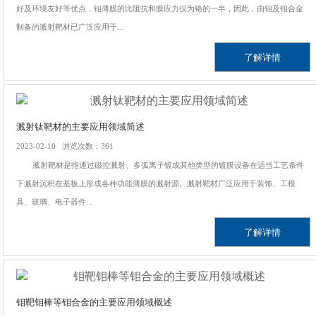
好及环境友好等优点，钼薄膜的比阻抗和膜应力仅为铬的一半，因此，由钼及钼合金
制备的溅射靶材已广泛应用于...
了解详情
溅射钛靶材的主要应用领域简述
2023-02-10 浏览次数：361
溅射靶材是指通过磁控溅射、多弧离子镀或其他类型的镀膜设备在适当工艺条件
下溅射沉积在基板上形成各种功能薄膜的溅射源。溅射靶材广泛应用于装饰、工模
具、玻璃、电子器件...
了解详情
钼靶钼棒等钼合金的主要应用领域概述