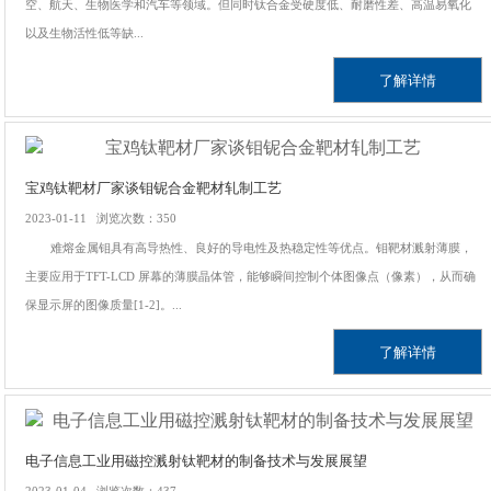
空、航天、生物医学和汽车等领域。但同时钛合金受硬度低、耐磨性差、高温易氧化
以及生物活性低等缺...
了解详情
宝鸡钛靶材厂家谈钼铌合金靶材轧制工艺
2023-01-11 浏览次数：350
难熔金属钼具有高导热性、良好的导电性及热稳定性等优点。钼靶材溅射薄膜，
主要应用于TFT-LCD 屏幕的薄膜晶体管，能够瞬间控制个体图像点（像素），从而确
保显示屏的图像质量[1-2]。...
了解详情
电子信息工业用磁控溅射钛靶材的制备技术与发展展望
2023-01-04 浏览次数：437