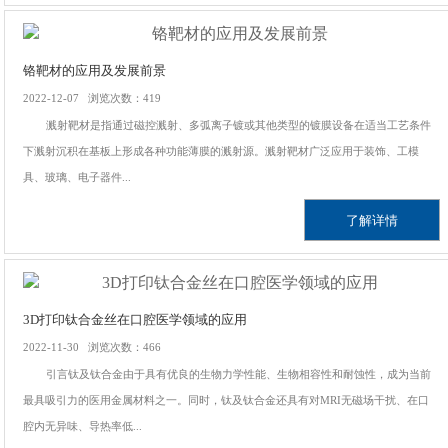
铬靶材的应用及发展前景
2022-12-07 浏览次数：419
溅射靶材是指通过磁控溅射、多弧离子镀或其他类型的镀膜设备在适当工艺条件
下溅射沉积在基板上形成各种功能薄膜的溅射源。溅射靶材广泛应用于装饰、工模
具、玻璃、电子器件...
了解详情
3D打印钛合金丝在口腔医学领域的应用
2022-11-30 浏览次数：466
引言钛及钛合金由于具有优良的生物力学性能、生物相容性和耐蚀性，成为当前
最具吸引力的医用金属材料之一。同时，钛及钛合金还具有对MRI无磁场干扰、在口
腔内无异味、导热率低...