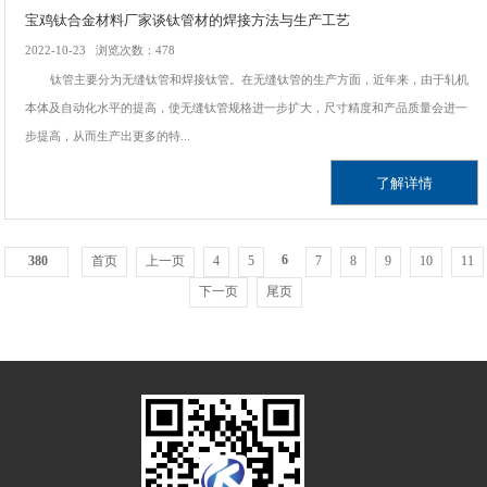
宝鸡钛合金材料厂家谈钛管材的焊接方法与生产工艺
2022-10-23 浏览次数：478
钛管主要分为无缝钛管和焊接钛管。在无缝钛管的生产方面，近年来，由于轧机
本体及自动化水平的提高，使无缝钛管规格进一步扩大，尺寸精度和产品质量会进一
步提高，从而生产出更多的特...
了解详情
6
380
首页
上一页
4
5
7
8
9
10
11
下一页
尾页