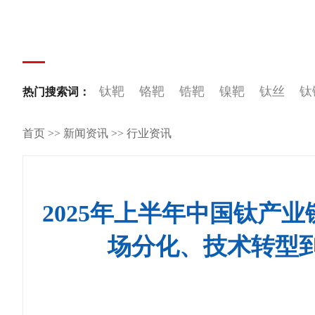
钛设
稀有金
钛靶
铬靶
锆靶
镍靶
钛丝
钛
热门搜索词：
复合材
首页
>>
新闻资讯
>>
行业资讯
2025年上半年中国钛产
场分化、技术转型到