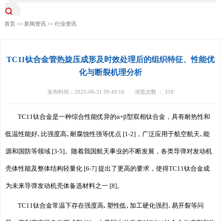
首页
>>
新闻资讯
>>
行业资讯
TC11钛合金管热旋压成形及时效处理后的组织特征、性能优
化与断裂机理分析
发布时间：2025-08-31 09:49:16
浏览次数 ：
318
TC11钛合金是一种综合性能优异的α+β型双相钛合金，具有耐热性和
低温性能好､比强度高､耐腐蚀性强等优点 [1⁃2]，广泛应用于航空航天､能
源和国防等领域 [3⁃5]。随着我国航天事业的不断发展，各类导弹对发动机
壳体性能及整体结构轻量化 [6⁃7] 提出了更高的要求，使得TC11钛合金成
为未来导弹发动机壳体备选材料之一 [8]。
TC11钛合金常温下存在强度高､塑性低､加工硬化强烈､易开裂等问