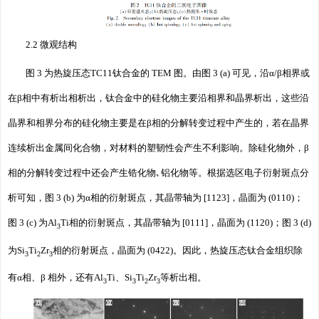
2.2 微观结构
图 3 为热旋压态TC11钛合金的 TEM 图。由图 3 (a) 可见，沿α/β相界或
在β相中有析出相析出，钛合金中的硅化物主要沿相界和晶界析出，这些沿
晶界和相界分布的硅化物主要是在β相的分解转变过程中产生的，若在晶界
连续析出金属间化合物，对材料的塑韧性会产生不利影响。除硅化物外，β
相的分解转变过程中还会产生锆化物､铝化物等。根据选区电子衍射斑点分
析可知，图 3 (b) 为α相的衍射斑点，其晶带轴为 [1123]，晶面为 (0110)；
图 3 (c) 为Al
Ti相的衍射斑点，其晶带轴为 [0111]，晶面为 (1120)；图 3 (d)
3
为Si
Ti
Zr
相的衍射斑点，晶面为 (0422)。因此，热旋压态钛合金组织除
3
2
3
有α相、β 相外，还有Al
Ti、Si
Ti
Zr
等析出相。
3
3
2
3