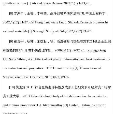
missile structures [J]. Air and Space Defense,2024,7 (3):1⁃13,26.
[8] 才鸿年，王鲁，李树奎。战斗部材料研究进展 [J]. 中国工程科学，
2002,4 (12):21⁃27. Cai Hongnian, Wang Lu, Li Shukui. Research progress in
warhead materials [J]. Strategic Study of CAE,2002,4 (12):21⁃27.
[9] 崔喜平，耿林，宋益标，等。高温变形与热处理对TC11钛合金组织
和性能的影响 [J]. 材料热处理学报，2009,30 (2):89⁃92. Cui Xiping, Geng
Lin, Song Yibiao, et al. Effect of hot plastic deformation and heat treatment on
microstructure and properties ofTC11titanium alloy [J]. Transactions of
Materials and Heat Treatment,2009,30 (2):89⁃92.
[10] 关国辉.TC11 钛合金热变形特性及成形工艺研究 [D]. 哈尔滨：哈尔
滨工业大学，2013. Guan Guohui. Study of hot deformation characteristics
and forming process forTC11titanium alloy [D]. Harbin: Harbin Institute of