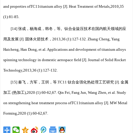
and properties ofTC11titanium alloy [J]. Heat Treatment of Metals,2010,35
(1):81⁃85.
[14] 张成，杨海成，韩冬，等。钛合金旋压技术在国内航天领域的应
用及发展 [J]. 固体火箭技术，2013,36 (1):127⁃132. Zhang Cheng, Yang
Haicheng, Han Dong, et al. Applications and development of titanium alloys
spinning technology in domestic aerospace field [J]. Journal of Solid Rocket
Technology,2013,36 (1):127⁃132.
[15] 秦飞，方军，王圳，等.TC11 钛合金强化热处理工艺研究 [J]. 金属
加工 (热加工),2020 (1):60⁃62,67. Qin Fei, Fang Jun, Wang Zhen, et al. Study
on strengthening heat treatment process ofTC11titanium alloy [J]. MW Metal
Forming,2020 (1):60⁃62,67.