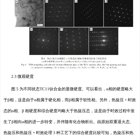
2.3 微观硬度
图 5 为不同状态TC11钛合金的显微硬度。可以看出，α相的硬度略大
于β相，这是由于α相属于硬化相，而β相属于软性相。另外，热旋压 + 时效
态的α相、β 相硬度和综合硬度均略大于热旋压态，这是由于时效过程中发
生了β相向α相的进一步转变，并伴随有化合物析出。由原始双重退火态、
热旋压和热旋压 + 时效处理 3 种工艺下的综合硬度比较可知，热旋压和热