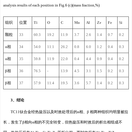
analysis results of each position in Fig.6 (c)(mass fraction,%)
组织
位置
Ti
O
C
Mo
Al
Zr
Fe
Si
颗粒
33
60.3
19.2
11.9
3.7
2.6
1.4
0.7
0.2
α相
34
54.0
11.1
26.2
0.8
6.0
1.2
0.4
0.3
α相
35
59.8
11.9
22.0
0.4
4.4
0.9
0.4
0.2
β相
36
76.5
-
13.9
4.5
3.1
1.5
0.2
0.3
β相
37
57.9
11.4
19.5
3.6
5.7
1.4
0.2
0.3
3、结论
TC11钛合金经热旋压以及时效处理后的α相、β 相两种组织均明显被拉
长，发生了β相向α相的不完全转变，但热旋压和时效后的析出相组成不