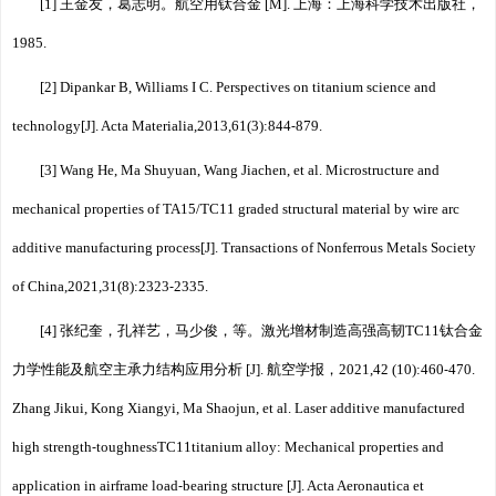
[1] 王金友，葛志明。航空用钛合金 [M]. 上海：上海科学技术出版社，
1985.
[2] Dipankar B, Williams I C. Perspectives on titanium science and
technology[J]. Acta Materialia,2013,61(3):844⁃879.
[3] Wang He, Ma Shuyuan, Wang Jiachen, et al. Microstructure and
mechanical properties of TA15/TC11 graded structural material by wire arc
additive manufacturing process[J]. Transactions of Nonferrous Metals Society
of China,2021,31(8):2323⁃2335.
[4] 张纪奎，孔祥艺，马少俊，等。激光增材制造高强高韧TC11钛合金
力学性能及航空主承力结构应用分析 [J]. 航空学报，2021,42 (10):460⁃470.
Zhang Jikui, Kong Xiangyi, Ma Shaojun, et al. Laser additive manufactured
high strength⁃toughnessTC11titanium alloy: Mechanical properties and
application in airframe load⁃bearing structure [J]. Acta Aeronautica et