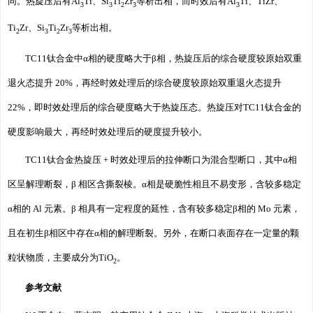
同。热旋压后有Al
Ti、Si
Ti
Zr
等析出相，而时效后有Al
Ti、TiZr、
3
3
2
3
3
Ti
Zr、Si
Ti
Zr
等析出相。
2
3
2
3
TC11钛合金中α相的硬度略大于β相，热旋压后的综合硬度较原始双重
退火态提升 20%，再经时效处理后的综合硬度较原始双重退火态提升
22%，即时效处理后的综合硬度略大于热旋压态。热旋压对TC11钛合金的
硬度影响最大，再经时效处理后的硬度提升较小。
TC11钛合金热旋压 + 时效处理后的拉伸断口为混合型断口，其中α相
区呈解理断裂，β 相区含撕裂棱。α相是硬脆性相且不易变形，含较多稳定
α相的 Al 元素。β 相具有一定程度的延性，含有较多稳定β相的 Mo 元素，
且在初生β相区中存在α相的解理断裂。另外，在断口表面存在一定量的颗
粒状物质，主要成分为TiO
。
2
参考文献