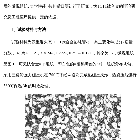
后的微观组织､力学性能､拉伸断口等进行了研究，为TC11钛合金的理论研
究及工程应用提供一定的依据。
1、试验材料与方法
试验材料为双重退火态TC11钛合金热轧管材，其主要化学成分 (质量
分数，%) 为 6.50Al､3.38Mo､1.72Zr､0.29Si､0.12O，其余为 Ti，微观组织
见图 1，可见钛合金α+β组织，即白色的α相和黑色的β相，组织分布均匀。
采用三旋轮强力旋压机在 700℃下经 4 道次完成热旋压成形，热旋压后进行
560℃保温 3h 的时效处理。