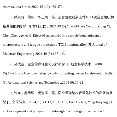
Astronautica Sinica,2021,42 (10):460⁃470.
[5] 武永丽，熊毅，陈正阁，等。超音速微粒轰击对TC11钛合金组织和
疲劳性能的影响 [J]. 材料工程，2021,49 (5):137⁃143. Wu Yongli, Xiong Yi,
Chen Zhengge, et al. Effect of supersonic fine particle bombardment on
microstructure and fatigue properties ofTC11titanium alloy [J]. Journal of
Materials Engineering,2021,49 (5):137⁃143.
[6] 孙成合。空空导弹轻量化设计初探 [J]. 航空科学技术，2008
(6):17⁃21. Sun Chenghe. Primary study of lighting design for air⁃to⁃air missile
[J]. Aeronautical Science and Technology,2008 (6):17⁃21.
[7] 许斌，郝予琛，杨海洋，等。防空导弹结构轻量化技术的发展与展
望 [J]. 空天防御，2024,7 (3):1⁃13,26. Xu Bin, Hao Yuchen, Yang Haiyang, et
al. Development and prospect of lightweight technology for anti⁃aircraft