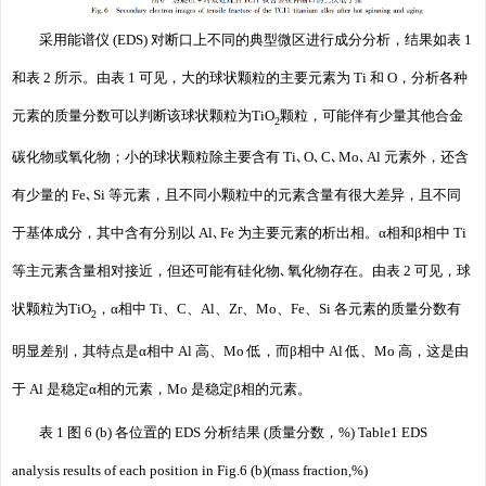
采用能谱仪 (EDS) 对断口上不同的典型微区进行成分分析，结果如表 1
和表 2 所示。由表 1 可见，大的球状颗粒的主要元素为 Ti 和 O，分析各种
元素的质量分数可以判断该球状颗粒为TiO
颗粒，可能伴有少量其他合金
2
碳化物或氧化物；小的球状颗粒除主要含有 Ti､O､C､Mo､Al 元素外，还含
有少量的 Fe､Si 等元素，且不同小颗粒中的元素含量有很大差异，且不同
于基体成分，其中含有分别以 Al､Fe 为主要元素的析出相。α相和β相中 Ti
等主元素含量相对接近，但还可能有硅化物､氧化物存在。由表 2 可见，球
状颗粒为TiO
，α相中 Ti、C、Al、Zr、Mo、Fe、Si 各元素的质量分数有
2
明显差别，其特点是α相中 Al 高、Mo 低，而β相中 Al 低、Mo 高，这是由
于 Al 是稳定α相的元素，Mo 是稳定β相的元素。
表 1 图 6 (b) 各位置的 EDS 分析结果 (质量分数，%) Table1 EDS
analysis results of each position in Fig.6 (b)(mass fraction,%)