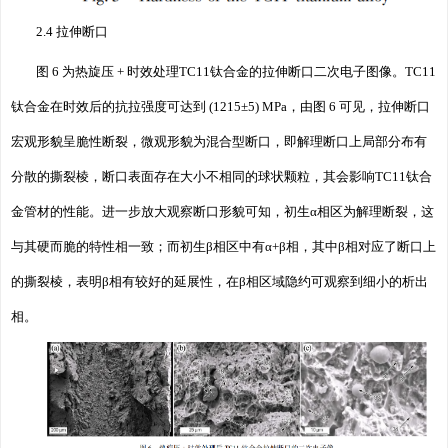
2.4 拉伸断口
图 6 为热旋压 + 时效处理TC11钛合金的拉伸断口二次电子图像。TC11
钛合金在时效后的抗拉强度可达到 (1215±5) MPa，由图 6 可见，拉伸断口
宏观形貌呈脆性断裂，微观形貌为混合型断口，即解理断口上局部分布有
分散的撕裂棱，断口表面存在大小不相同的球状颗粒，其会影响TC11钛合
金管材的性能。进一步放大观察断口形貌可知，初生α相区为解理断裂，这
与其硬而脆的特性相一致；而初生β相区中有α+β相，其中β相对应了断口上
的撕裂棱，表明β相有较好的延展性，在β相区域隐约可观察到细小的析出
相。