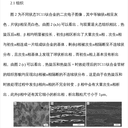
2.1 组织
图 2 为不同状态TC11钛合金的二次电子图像，其中等轴状α相呈灰
色，片状β相呈亮白色。由图 2 (a,b) 可以看出，与双重退火态组织相比，热
旋压后α相、β 相均明显被拉长，初生β相区析出了大量次生α相，次生α相
与初生α相连成一片组成钛合金的基体，剩余β相被次生α相隔断呈不连续状
分布，且次生α相基体上发现了球状析出相，而初生α相上基本没有析出
相。由图 2 (c) 可以看出，热旋压和热旋压 + 时效处理后的TC11钛合金管材
的组织形貌均呈现出β相被α相隔断的不连续状分布，这是由于在热旋压和
时效处理过程中发生β相向α相的不完全转变，β 相中会有大量次生α相析
出，此外β相中还有其它细小的析出相，析出颗粒尺寸小于 1μm。