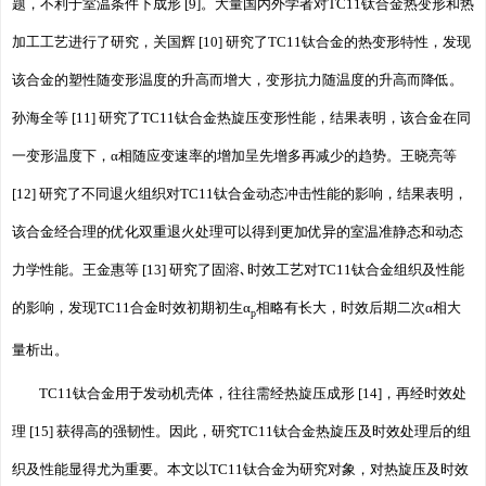
题，不利于室温条件下成形 [9]。大量国内外学者对TC11钛合金热变形和热
加工工艺进行了研究，关国辉 [10] 研究了TC11钛合金的热变形特性，发现
该合金的塑性随变形温度的升高而增大，变形抗力随温度的升高而降低。
孙海全等 [11] 研究了TC11钛合金热旋压变形性能，结果表明，该合金在同
一变形温度下，α相随应变速率的增加呈先增多再减少的趋势。王晓亮等
[12] 研究了不同退火组织对TC11钛合金动态冲击性能的影响，结果表明，
该合金经合理的优化双重退火处理可以得到更加优异的室温准静态和动态
力学性能。王金惠等 [13] 研究了固溶､时效工艺对TC11钛合金组织及性能
的影响，发现TC11合金时效初期初生α
相略有长大，时效后期二次α相大
p
量析出。
TC11钛合金用于发动机壳体，往往需经热旋压成形 [14]，再经时效处
理 [15] 获得高的强韧性。因此，研究TC11钛合金热旋压及时效处理后的组
织及性能显得尤为重要。本文以TC11钛合金为研究对象，对热旋压及时效