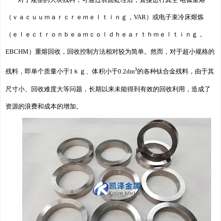
对于规整的大块残料，可通过表面处理后，直接进行真空 电弧重熔
（ｖａｃｕｕｍａｒｃｒｅｍｅｌｔｉｎｇ，VAR）或电子束冷床熔炼
（ｅｌｅｃｔｒｏｎｂｅａｍｃｏｌｄｈｅａｒｔｈｍｅｌｔｉｎｇ，
EBCHM）重熔回收，回收控制方法相对较为简单。然而，对于超小规格的
3
残料，即单个质量小于1ｋｇ、体积小于0.2dm
的各种钛合金残料，由于其
尺寸小、回收难度大等问题，长期以来未能得到有效的回收利用，造成了
资源的浪费和成本的增加。