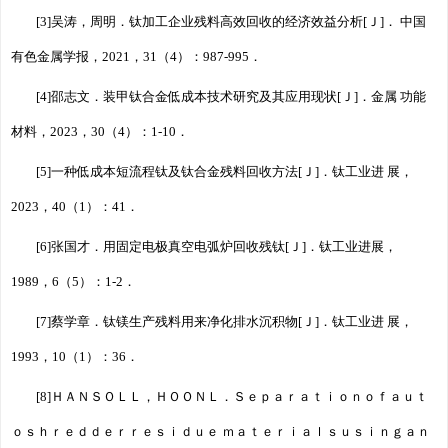
[3]吴涛，周明．钛加工企业残料高效回收的经济效益分析[Ｊ]． 中国
有色金属学报，2021，31（4）：987-995．
[4]邵志文．装甲钛合金低成本技术研究及其应用现状[Ｊ]．金属 功能
材料，2023，30（4）：1-10．
[5]一种低成本短流程钛及钛合金残料回收方法[Ｊ]．钛工业进 展，
2023，40（1）：41．
[6]张国才．用固定电极真空电弧炉回收残钛[Ｊ]．钛工业进展，
1989，6（5）：1-2．
[7]蔡学章．钛镁生产残料用来净化排水沉积物[Ｊ]．钛工业进 展，
1993，10（1）：36．
[8]ＨＡＮＳＯＬＬ，ＨＯＯＮＬ．Ｓｅｐａｒａｔｉｏｎｏｆａｕｔ
ｏｓｈｒｅｄｄｅｒｒｅｓｉｄｕｅ ｍａｔｅｒｉａｌｓｕｓｉｎｇａｎ