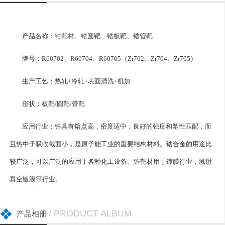
产品名称：
锆靶材
、锆圆靶、锆板靶、锆管靶
牌号：R60702、R60704、R60705（Zr702、Zr704、Zr705）
生产工艺：热轧+冷轧+表面清洗+机加
形状：板靶/圆靶/管靶
应用行业：锆具有熔点高，密度适中，良好的强度和塑性匹配，而
且热中子吸收截面小，是原子能工业的重要结构材料。锆合金的用途比
较广泛，可以广泛的应用于各种化工设备。锆靶材用于镀膜行业，溅射
真空镀膜等行业。
/ PRODUCT ALBUM
产品相册