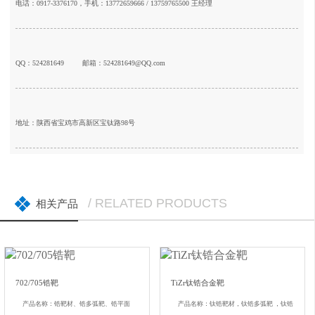
电话：0917-3376170，手机：13772659666 / 13759765500 王经理
QQ：524281649
邮箱：524281649@QQ.com
地址：陕西省宝鸡市高新区宝钛路98号
/ RELATED PRODUCTS
相关产品
702/705锆靶
TiZr钛锆合金靶
产品名称：锆靶材、锆多弧靶、锆平面
产品名称：钛锆靶材，钛锆多弧靶 ，钛锆