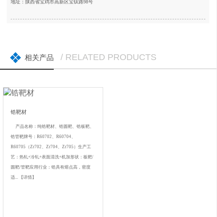
地址：陕西省宝鸡市高新区宝钛路98号
/ RELATED PRODUCTS
相关产品
锆靶材
产品名称：纯锆靶材、锆圆靶、锆板靶、
锆管靶牌号：R60702、R60704、
R60705（Zr702、Zr704、Zr705）生产工
艺：热轧+冷轧+表面清洗+机加形状：板靶/
圆靶/管靶应用行业：锆具有熔点高，密度
适...
【详情】