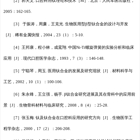
［2］郭天文. 口腔科用钛理论和技术［M］. 北京：人民军医出版社，
2005：162-165.
［3］ 于振涛，周廉，王克光. 生物医用型β型钛合金的设计与开发
［J］. 稀有金属快报，2004，23（1）：5-10.
［4］王邦康，程小林，成鸾翔. 中国Ni-Ti螺旋弹簧的实验分析和临床
应用［J］. 现代口腔医学杂志，1993，7（3）：146-148.
［5］宁聪琴，周玉. 医用钛合金的发展及研究现状［J］. 材料科学与
工艺，2002，10（1）：100-106.
［6］朱永锋，王立强，杨乎. β钛合金研究进展及其在骨科中的应用前
景［J］. 生物骨科材料与临床研究，2008，8（4）：25-28.
［7］张玉梅. 钛及钛合金在口腔科应用的研究方向［J］. 生物医学工
程学杂志，2000，17（2）：206-208.