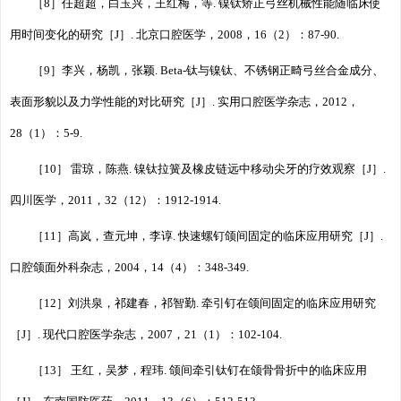
［8］任超超，白玉兴，王红梅，等. 镍钛矫正弓丝机械性能随临床使
用时间变化的研究［J］. 北京口腔医学，2008，16（2）：87-90.
［9］李兴，杨凯，张颖. Beta-钛与镍钛、不锈钢正畸弓丝合金成分、
表面形貌以及力学性能的对比研究［J］. 实用口腔医学杂志，2012，
28（1）：5-9.
［10］ 雷琼，陈燕. 镍钛拉簧及橡皮链远中移动尖牙的疗效观察［J］.
四川医学，2011，32（12）：1912-1914.
［11］高岚，查元坤，李谆. 快速螺钉颌间固定的临床应用研究［J］.
口腔颌面外科杂志，2004，14（4）：348-349.
［12］刘洪泉，祁建春，祁智勤. 牵引钉在颌间固定的临床应用研究
［J］. 现代口腔医学杂志，2007，21（1）：102-104.
［13］ 王红，吴梦，程玮. 颌间牵引钛钉在颌骨骨折中的临床应用