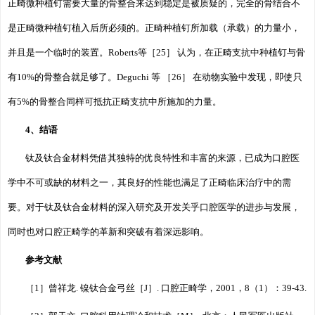
正畸微种植钉需要大量的骨整合来达到稳定是被质疑的，完全的骨结合不
是正畸微种植钉植入后所必须的。正畸种植钉所加载（承载）的力量小，
并且是一个临时的装置。Roberts等［25］ 认为，在正畸支抗中种植钉与骨
有10%的骨整合就足够了。Deguchi 等 ［26］ 在动物实验中发现，即使只
有5%的骨整合同样可抵抗正畸支抗中所施加的力量。
4、结语
钛及钛合金材料凭借其独特的优良特性和丰富的来源，已成为口腔医
学中不可或缺的材料之一，其良好的性能也满足了正畸临床治疗中的需
要。对于钛及钛合金材料的深入研究及开发关乎口腔医学的进步与发展，
同时也对口腔正畸学的革新和突破有着深远影响。
参考文献
［1］曾祥龙. 镍钛合金弓丝［J］. 口腔正畸学，2001，8（1）：39-43.