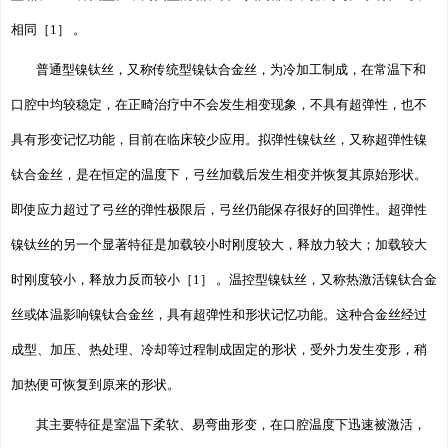
相同［1］ 。
普通型镍钛丝，又称传统型镍钛合金丝，为冷加工制成，在常温下和
口腔中均较稳定，在正畸治疗中不会发生相变现象，不具有超弹性，也不
具有形变记忆功能，目前在临床较少应用。拟弹性镍钛丝，又称超弹性镍
钛合金丝，是在恒定的温度下，弓丝加载后发生相变并恢复其原始形状。
即使应力超过了弓丝的弹性极限后，弓丝仍能保存很好的回弹性。超弹性
镍钛丝的另一个显著特征是加载较小时刚度较大，释放力较大；加载较大
时刚度较小，释放力反而较小［1］ 。温控型镍钛丝，又称热激活镍钛合金
丝或体温影响镍钛合金丝，具有超弹性和形状记忆功能。这种合金丝经过
成型、加压、热处理、冷却等过程制成固定的形状，受外力发生变形，稍
加热便可恢复到原来的形状。
其主要特征是室温下柔软、易弯曲形变，在口腔温度下迅速被激活，