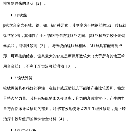
恢复到原来的形状［2］ 。
1. 2 β钛丝
β钛丝合金含有钛、锆、钼、锡4种元素，其刚度为不锈钢丝的1/2、传统镍
钛丝的2倍，其弹性介于不锈钢与传统镍钛丝之间。β钛丝释放力较不锈钢
丝柔和，回弹性较高［2］ 。与传统的镍钛丝相比，β钛丝具有能弯制成
形、可焊接的优点。但其最大的缺点是摩擦系数较大（大于所有其他正畸
用合金丝），不利于牙齿沿弓丝滑动［3］ 。
1. 3 镍钛弹簧
镍钛弹簧具有很好的弹性，在拉伸或压缩状态下能够产生比较柔和、稳定
且持久的力量。其拥有极低的永久变形率，且力的衰减非常小，产生的力
量符合临床牙齿移动的需要，能 够有效地使牙齿发生生理性移动，是正畸
治疗中较常使用的镍钛合金材料［4］ 。
1. 4 钛钉和钛板