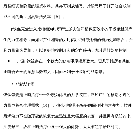
后精细调整阶段的理想材料。其亦可制成辅弓、片段弓用于打开咬合或制
成不同的曲，提高矫治效率 ［9］ 。
β钛丝完全进入托槽槽沟时所产生的力值和横截面较小的不锈钢丝所产
生的力值相等，而如果产生相等的力时β钛丝则与托槽的槽沟更加贴合，并
且力量较为柔和，可以更好地控制牙齿的定向移动，尤其是转矩的控制
［10］ 。但β钛丝存在一个较大的缺点即摩擦系数大。它几乎比所有其他
正畸合金丝的摩擦系数都大，因而不利于牙齿沿弓丝滑动。
3. 3 镍钛弹簧
镍钛弹簧是正畸治疗中一种较为优良的力学装置，它所产生的移动牙齿的
力量更符合生理需求［10］ 。镍钛弹簧具有极好的回弹性与超弹力，拉伸
后矫治力不会随形变的恢复发生迅速且大幅度的改变，并且拥有极低的永
久变形率，故在正畸治疗中显示强大的优势，大大缩短了治疗时间。