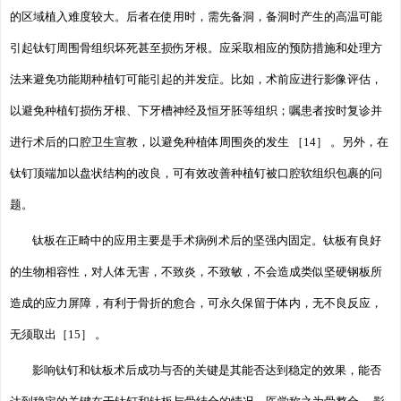
的区域植入难度较大。后者在使用时，需先备洞，备洞时产生的高温可能
引起钛钉周围骨组织坏死甚至损伤牙根。应采取相应的预防措施和处理方
法来避免功能期种植钉可能引起的并发症。比如，术前应进行影像评估，
以避免种植钉损伤牙根、下牙槽神经及恒牙胚等组织；嘱患者按时复诊并
进行术后的口腔卫生宣教，以避免种植体周围炎的发生 ［14］ 。另外，在
钛钉顶端加以盘状结构的改良，可有效改善种植钉被口腔软组织包裹的问
题。
钛板在正畸中的应用主要是手术病例术后的坚强内固定。钛板有良好
的生物相容性，对人体无害，不致炎，不致敏，不会造成类似坚硬钢板所
造成的应力屏障，有利于骨折的愈合，可永久保留于体内，无不良反应，
无须取出［15］ 。
影响钛钉和钛板术后成功与否的关键是其能否达到稳定的效果，能否