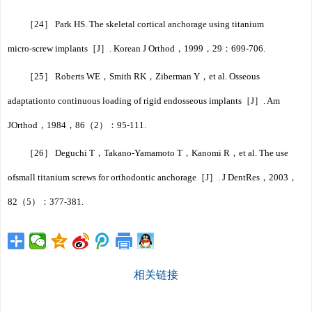
［24］ Park HS. The skeletal cortical anchorage using titanium
micro⁃screw implants［J］. Korean J Orthod，1999，29：699-706.
［25］ Roberts WE，Smith RK，Ziberman Y，et al. Osseous
adaptationto continuous loading of rigid endosseous implants［J］. Am
JOrthod，1984，86（2）：95-111.
［26］ Deguchi T，Takano-Yamamoto T，Kanomi R，et al. The use
ofsmall titanium screws for orthodontic anchorage［J］. J DentRes，2003，
82（5
）：377-381.
相关链接