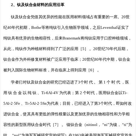
2、钛及钛合金材料的应用沿革
钛及钛合金凭借其优异的性能在医用材料领域占有重要的一席。20世
纪40年代初期，Bothe等将纯钛引入生物医学领域，之后Leventhal证实了
纯钛具有优异的生物相容性，后来Branemark将纯钛应用于口腔种植领域，
从此，纯钛作为种植材料得到了广泛的应用［5］ 。20世纪70年代后期，
钛合金作为外科修复材料被广泛应用于临床；20世纪80年代中期，钛合金
被列入国际生物材料标准，并在临床上得到应用［6］ 。
学者们对钛及钛合金的研究已经迈进了3个时 代 。 第 1 个 时 代 ，医
用 钛 合 金 以 纯 钛 、Ti-6Al-4V 为代表；第 2 个时代，医用钛合金以Ti-
5Al-2·5Fe 、Ti-5Al-2·5Sn为代表；目前，已经进入了第3个时代，即如何改
进钛合金，使其具有更低的弹性模量以及更加优异的生物相容性和力学相
容性的新型医用钛合金时代［7］ 。 镍钛合金（nitinol， “ni”为镍， “ti”为
钛， “nol”为海军军械研究室的缩写）在1963年被美国海军军械研究室首先