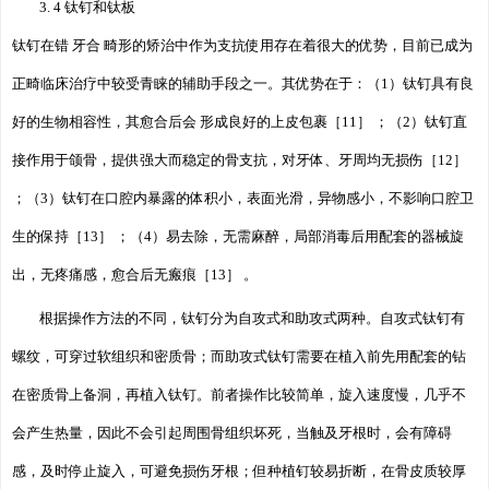
3. 4 钛钉和钛板
钛钉在错 牙合 畸形的矫治中作为支抗使用存在着很大的优势，目前已成为
正畸临床治疗中较受青睐的辅助手段之一。其优势在于：（1）钛钉具有良
好的生物相容性，其愈合后会 形成良好的上皮包裹［11］ ；（2）钛钉直
接作用于颌骨，提供强大而稳定的骨支抗，对牙体、牙周均无损伤［12］
；（3）钛钉在口腔内暴露的体积小，表面光滑，异物感小，不影响口腔卫
生的保持［13］ ；（4）易去除，无需麻醉，局部消毒后用配套的器械旋
出，无疼痛感，愈合后无瘢痕［13］ 。
根据操作方法的不同，钛钉分为自攻式和助攻式两种。自攻式钛钉有
螺纹，可穿过软组织和密质骨；而助攻式钛钉需要在植入前先用配套的钻
在密质骨上备洞，再植入钛钉。前者操作比较简单，旋入速度慢，几乎不
会产生热量，因此不会引起周围骨组织坏死，当触及牙根时，会有障碍
感，及时停止旋入，可避免损伤牙根；但种植钉较易折断，在骨皮质较厚