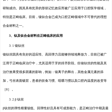
研制成功。因其具有优异的形状记忆效应而被广泛应用于口腔医学领域，
特别是正畸临床。目前，镍钛合金已成为口腔正畸领域中不可替代的理想
合金材料之一。
3、钛及钛合金材料在正畸临床的应用
3. 1 镍钛丝
镍钛丝因具有良好的适应性、高回弹力且能够持续地释放力，目前已被广
泛用于正畸临床治疗中，尤其适用于牙的排齐阶段。但镍钛丝的性能及其
治疗效果受很多因素的影响，例如：镍离子的释出，其他金属元素的添
加，弓丝表面镀层，患者的饮食习惯、咀嚼习惯以及口腔内温度的改变等
［8］ 。
3. 2 β 钛丝
β钛丝的弹性模量较低、回弹性好且具有可成形能力，是正畸治疗中期及最