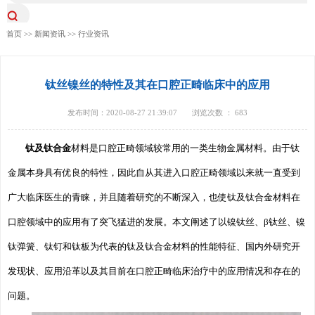
首页
>>
新闻资讯
>>
行业资讯
钛丝镍丝的特性及其在口腔正畸临床中的应用
发布时间：2020-08-27 21:39:07
浏览次数 ：
683
钛及钛合金
材料是口腔正畸领域较常用的一类生物金属材料。由于钛
金属本身具有优良的特性，因此自从其进入口腔正畸领域以来就一直受到
广大临床医生的青睐，并且随着研究的不断深入，也使钛及钛合金材料在
口腔领域中的应用有了突飞猛进的发展。本文阐述了以镍钛丝、β钛丝、镍
钛弹簧、钛钉和钛板为代表的钛及钛合金材料的性能特征、国内外研究开
发现状、应用沿革以及其目前在口腔正畸临床治疗中的应用情况和存在的
问题。