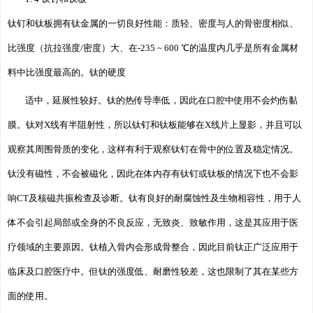
钛钉和钛板拥有钛金属的一切良好性能：质轻、密度与人的骨密度相似、
比强度（抗拉强度/密度）大、在-235 ~ 600 ℃的温度内几乎是所有金属材
料中比强度最高的。钛的硬度
适中，延展性较好。钛的热传导率低，因此在口腔中使用不会灼伤黏
膜。钛对X线有半阻射性，所以钛钉和钛板能够在X线片上显影，并且可以
观察其周围骨质的变化，这样有利于观察钛钉在骨中的位置及稳定情况。
钛没有磁性，不会被磁化，因此在体内存有钛钉或钛板的情况下也不会影
响CT及核磁共振检查及诊断。钛有良好的耐腐蚀性及生物相容性，用于人
体不会引起局部或全身的不良反应，无致炎、致敏作用，这是其应用于医
疗领域的主要原因。钛植入骨内会形成骨整合，因此目前钛正广泛应用于
临床及口腔医疗中。但钛的强度低、耐磨性较差，这也限制了其在某些方
面的使用。