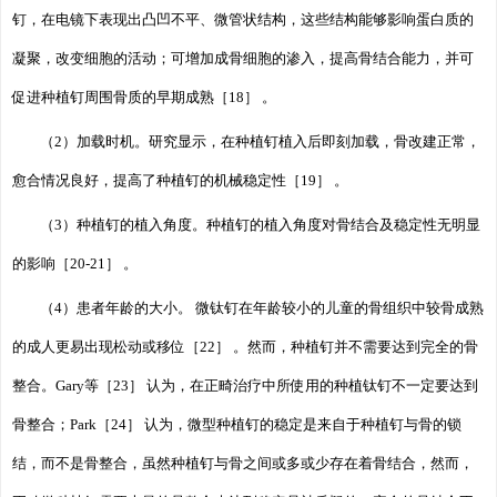
钉，在电镜下表现出凸凹不平、微管状结构，这些结构能够影响蛋白质的
凝聚，改变细胞的活动；可增加成骨细胞的渗入，提高骨结合能力，并可
促进种植钉周围骨质的早期成熟［18］ 。
（2）加载时机。研究显示，在种植钉植入后即刻加载，骨改建正常，
愈合情况良好，提高了种植钉的机械稳定性［19］ 。
（3）种植钉的植入角度。种植钉的植入角度对骨结合及稳定性无明显
的影响［20-21］ 。
（4）患者年龄的大小。 微钛钉在年龄较小的儿童的骨组织中较骨成熟
的成人更易出现松动或移位［22］ 。然而，种植钉并不需要达到完全的骨
整合。Gary等［23］ 认为，在正畸治疗中所使用的种植钛钉不一定要达到
骨整合；Park［24］ 认为，微型种植钉的稳定是来自于种植钉与骨的锁
结，而不是骨整合，虽然种植钉与骨之间或多或少存在着骨结合，然而，