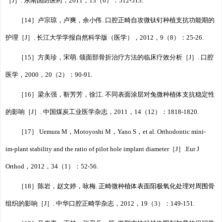
［J］. 东南国防医药，2011，13（6）：512-513.
［14］卢宗琼，卢爽，余小伟. 口腔正畸自攻微钛钉种植支抗功能期的
护理［J］. 长江大学学报自然科学版（医学），2012，9（8）：25-26.
［15］方美珍，宋萌. 颌面部骨折治疗方法的临床疗效分析［J］. 口腔
医学，2000，20（2）：90-91.
［16］梁永强，靳芳芳，徐江. 不同表面涂层对兔微种植体支抗稳定性
的影响［J］. 中国煤炭工业医学杂志，2011，14（12）：1818-1820.
［17］ Uemura M，Motoyoshi M，Yano S，et al. Orthodontic mini-
im⁃plant stability and the ratio of pilot hole implant diameter［J］.Eur J
Orthod，2012，34（1）：52-56.
［18］陈岩，赵文婷，咏梅. 正畸微种植体表面阳极氧化处理对周围骨
组织的影响［J］. 中华口腔正畸学杂志，2012，19（3）：149-151.