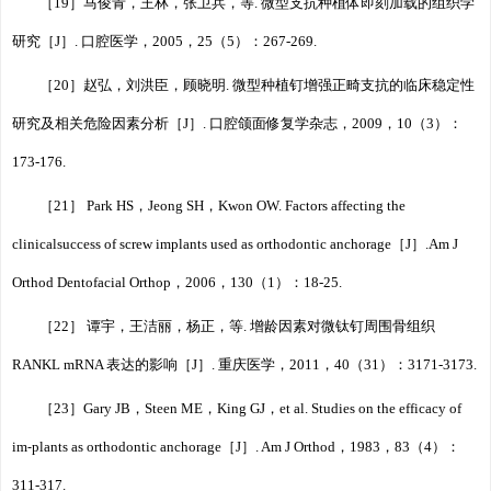
［19］马俊青，王林，张卫兵，等. 微型支抗种植体即刻加载的组织学
研究［J］. 口腔医学，2005，25（5）：267-269.
［20］赵弘，刘洪臣，顾晓明. 微型种植钉增强正畸支抗的临床稳定性
研究及相关危险因素分析［J］. 口腔颌面修复学杂志，2009，10（3）：
173-176.
［21］ Park HS，Jeong SH，Kwon OW. Factors affecting the
clinicalsuccess of screw implants used as orthodontic anchorage［J］.Am J
Orthod Dentofacial Orthop，2006，130（1）：18-25.
［22］ 谭宇，王洁丽，杨正，等. 增龄因素对微钛钉周围骨组织
RANKL mRNA 表达的影响［J］. 重庆医学，2011，40（31）：3171-3173.
［23］Gary JB，Steen ME，King GJ，et al. Studies on the efficacy of
im⁃plants as orthodontic anchorage［J］. Am J Orthod，1983，83（4）：
311-317.